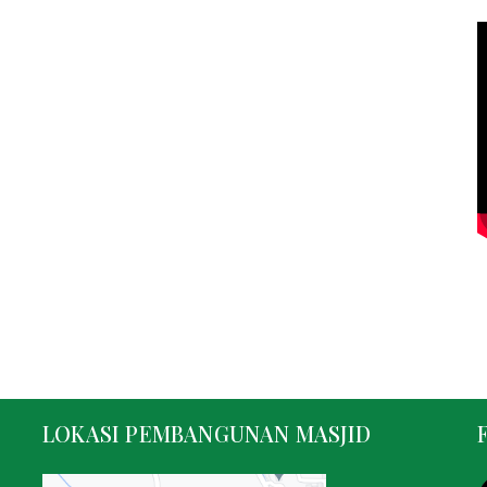
G
I
J
I
W
A
August
08, 2026
LOKASI PEMBANGUNAN MASJID