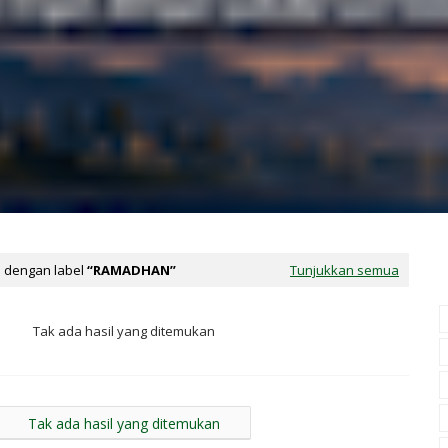
U
M
L
A
Q
A
U
N
R
,
B
H
A
I
N
K
Y
 dengan label
RAMADHAN
Tunjukkan semua
M
A
A
B
Tak ada hasil yang ditemukan
H
I
,
P
D
Tak ada hasil yang ditemukan
E