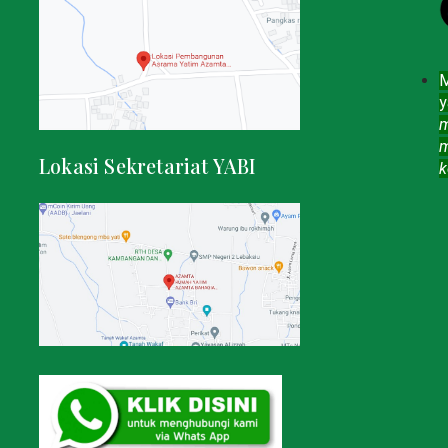
M
y
m
m
Lokasi Sekretariat YABI
k