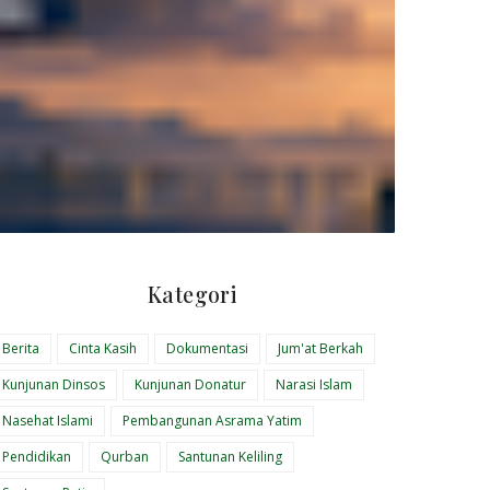
Kategori
Berita
Cinta Kasih
Dokumentasi
Jum'at Berkah
Kunjunan Dinsos
Kunjunan Donatur
Narasi Islam
Nasehat Islami
Pembangunan Asrama Yatim
Pendidikan
Qurban
Santunan Keliling