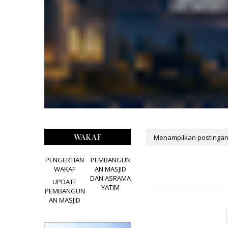
WAKAF
Menampilkan postingan
PENGERTIAN
PEMBANGUN
WAKAF
AN MASJID
DAN ASRAMA
UPDATE
YATIM
PEMBANGUN
AN MASJID